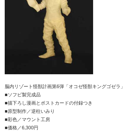
脳内リゾート怪獣計画第6弾「オコゼ怪獣キングゴゼラ」
■ソフビ製完成品
■描下ろし漫画とポストカードの付録つき
■原型制作／逆柱いみり
■彩色／マウント工房
■価格／6,300円