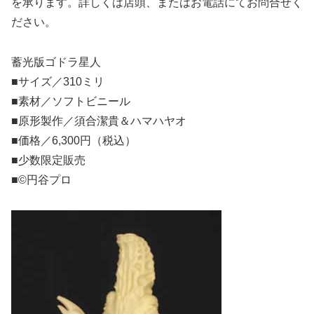
を承ります。詳しくは店頭、またはお電話にてお問合せく
ださい。
蓄光版ゴドラ星人
■サイズ／310ミリ
■素材／ソフトビニール
■原形製作／須合潔貴＆ハマハヤオ
■価格／6,300円（税込）
■少数限定販売
■©円谷プロ