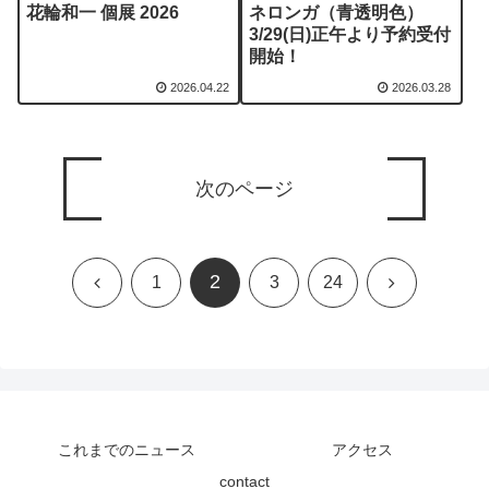
花輪和一 個展 2026
ネロンガ（青透明色）
3/29(日)正午より予約受付
開始！
2026.04.22
2026.03.28
次のページ
2
前
次
1
3
24
へ
へ
これまでのニュース
アクセス
contact