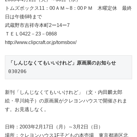
トムズボックス11：00ＡＭ～8：00ＰＭ 木曜定休 最終
日は午後6時まで
武蔵野市吉祥寺本町2ー14ー7
ＴＥＬ0422－23－0868
http://www.clipcraft.or.jp/tomsbox/
「しんじなくてもいいけれど」原画展のお知らせ
030206
新刊「しんじなくてもいいけれど」（文・内田麟太郎
絵・早川純子）の原画展がクレヨンハウスで開催されま
す。お見逃しなく。
日時：2003年2月17日（月）～3月2日（日）
場所：クレヨンハウス1F子どもの本売場 東京都港区北