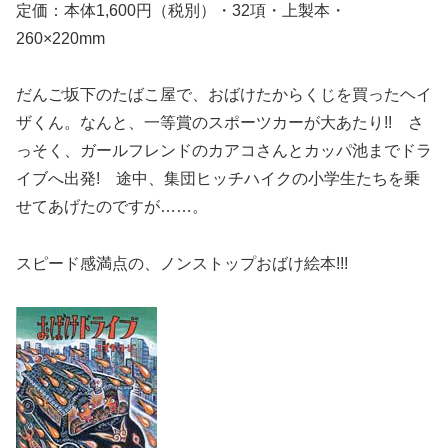
定価：本体1,600円（税別）・32項・上製本・
260×220mm
だんご坂下のたばこ屋で、おばけたからくじを買ったヘイ
ザくん。なんと、一等賞のスポーツカーが大あたり!! さ
っそく、ガールフレンドのカアコさんとカッパ池までドラ
イブへ出発! 途中、集団ヒッチハイクの小学生たちを乗
せてあげたのですが……。
スピード感満点の、ノンストップおばけ絵本!!!