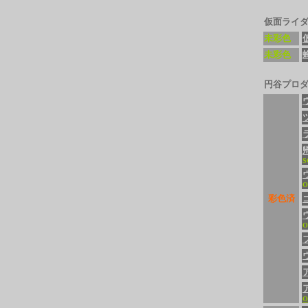
仮面ライ
未彩色
未彩色
円谷プロ
S
O
彩色済
O
O