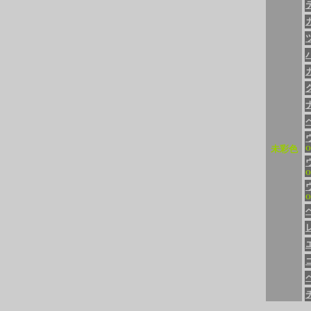
未彩色
O
O
O