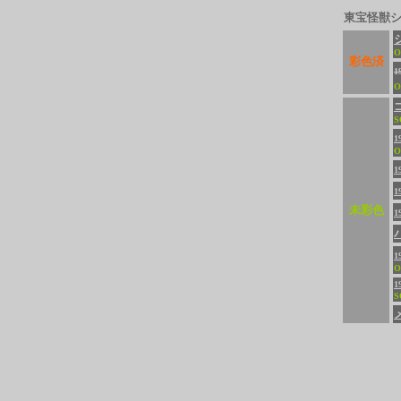
東宝怪獣
O
彩色済
1
O
S
1
O
1
1
未彩色
1
1
O
S