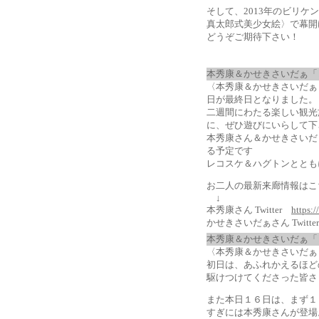
そして、2013年のビリケ
真太郎式美少女絵〉で幕開
どうぞご期待下さい！
本秀康＆かせきさいだぁ「
〈本秀康＆かせきさいだぁ
日が最終日となりました。
二週間にわたる楽しい観光
に、ぜひ遊びにいらして下
本秀康さん＆かせきさいだ
る予定です
レコスケ＆ハグトンととも
お二人の最新来廊情報はこ
↓
本秀康さん Twitter
https:
かせきさいだぁさん Twitt
本秀康＆かせきさいだぁ「
〈本秀康＆かせきさいだぁ
初日は、あふれかえるほど
駆けつけてくださった皆さ
また本日１６日は、まず１
すぎには本秀康さんが登場