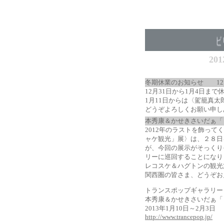
20
冬期休業のお知らせ
12
12月31日から1月4日ま
1月11日からは〈駕籠真
どうぞよろしくお願い申し
本秀康＆かせきさいだぁ「
2012年のラストを飾っ
ャケ観光」展〉は、２８日
が、今回の展示がそっくり
リーに巡回することになり
レコスケ＆ハグトンの観光
関西圏の皆さま、どうぞお
トランスポップギャラリー
本秀康＆かせきさいだぁ「
2013年1月10日～2月3日
http://www.trancepop.jp/