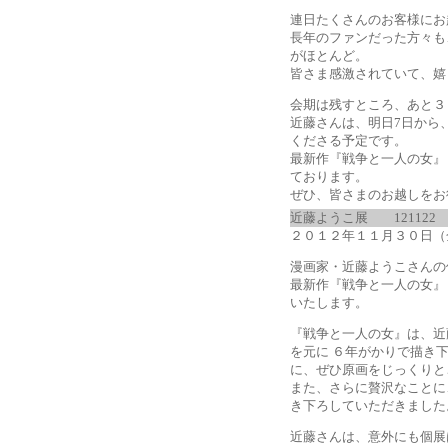
連日たくさんのお客様にお
長年のファンだった方々も
がほとんど。
皆さま感激されていて、嬉
会期は残すところ、あと３
近藤さんは、明日7日から
くださる予定です。
最新作『戦争と一人の女』
ております。
ぜひ、皆さまのお越しをお
近藤ようこ展
121122
２０１２年１１月３０日（
漫画家・近藤ようこさんの
最新作『戦争と一人の女』
いたします。
『戦争と一人の女』は、近
を元に ６年がかりで描き
に、ぜひ原画をじっくりと
また、さらに贅沢なことに
き下ろしていただきました
近藤さんは、意外にも個展