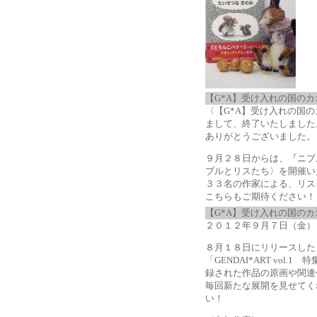
【G*A】受け入れの国の
〈【G*A】受け入れの国
まして、終了いたしました
ありがとうございました。
９月２８日からは、『ニブ
ブルとリスたち〉を開催い
３３名の作家による、リス
こちらもご期待ください！
【G*A】受け入れの国の
２０１２年９月７日（金）
８月１８日にリリースした
「GENDAI*ART vol
録された作品の原画や関連
毎回新たな展開を見せてく
い！