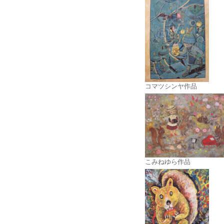
コマツシンヤ作品
こみねゆら作品