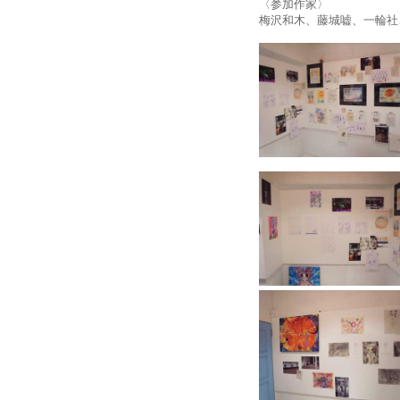
〈参加作家〉
梅沢和木、藤城嘘、一輪社