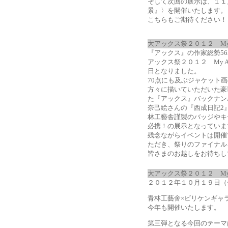
そして次回の展示は、１１
景』〉を開催いたします。
こちらもご期待ください！
大アックス祭２０１２ My An
『アックス』の作家総勢56
アックス祭２０１２ My Ano
日となりました。
70点にも及ぶジャケット
方々に描いていただいた豪
た『アックス』バックナン
奈己絵さんの『西成日記2
林工藝舎謹製のバッジやキ
必携！の展示となっていま
残念ながらイベントは開催
ただき、祭りのファイナル
皆さまのお越しをお待ちし
大アックス祭２０１２ My Anot
２０１２年１０月１９日（
青林工藝舍×ビリケンギャ
今年も開催いたします。
第三弾となる今回のテーマ