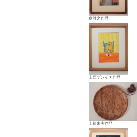
森雅之作品
山西ゲンイチ作品
山福朱実作品