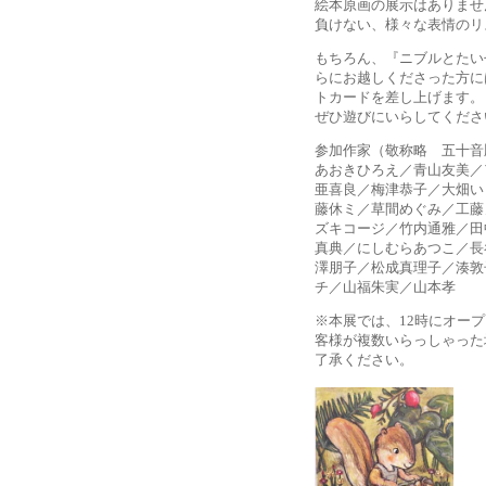
絵本原画の展示はありませ
負けない、様々な表情のリ
もちろん、『ニブルとたい
らにお越しくださった方に
トカードを差し上げます。
ぜひ遊びにいらしてくださ
参加作家（敬称略 五十音
あおきひろえ／青山友美／
亜喜良／梅津恭子／大畑い
藤休ミ／草間めぐみ／工藤
ズキコージ／竹内通雅／田
真典／にしむらあつこ／長
澤朋子／松成真理子／湊敦
チ／山福朱実／山本孝
※本展では、12時にオー
客様が複数いらっしゃった
了承ください。