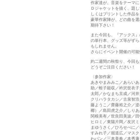
作家達が、音楽をテーマに
Ｄジャケットを描く、題し
しくはプリントした作品を
豪華作家陣が、どの曲を選
期待下さい！
また今回も、『アックス』
の単行本、グッズ等がずら
もしれません。
さらにイベント開催の可
約二週間の秋祭り、今回も
どうぞご注目ください！
〈参加作家〉
あきやまみみこ／あらいあ
助／蛭子能収／衿沢世衣子
太郎／かなまち京成／河井
クリハラタカシ／古泉智浩
藤ようこ／齋藤裕之介／逆
椰）／島田虎之介／しりあ
関根美有／世良田美波／田
ヒロミ／東陽片岡／友沢ミ
まゆうさく／ひろせべに／
すみれ子／堀道広／マスク
わパン／三本美春／本秀康