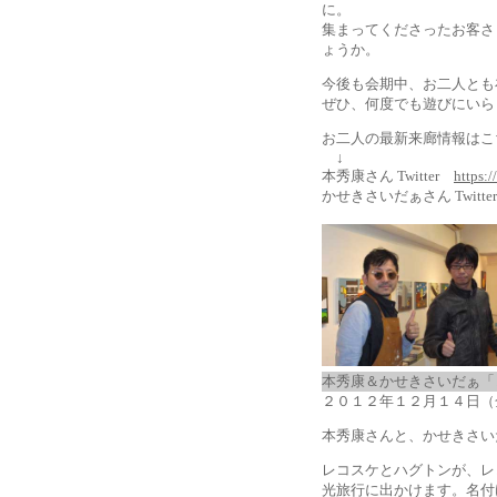
に。
集まってくださったお客さ
ょうか。
今後も会期中、お二人とも
ぜひ、何度でも遊びにいら
お二人の最新来廊情報はこ
↓
本秀康さん Twitter
https:
かせきさいだぁさん Twitt
本秀康＆かせきさいだぁ「
２０１２年１２月１４日（
本秀康さんと、かせきさい
レコスケとハグトンが、レ
光旅行に出かけます。名付