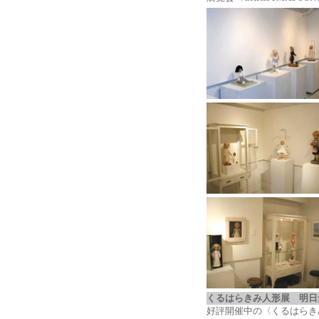
くるはらきみ人形展 明
好評開催中の〈くるはらき