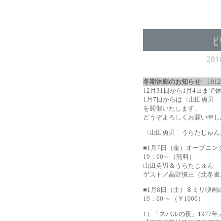
20
冬期休廊のお知らせ
1012
12月31日から1月4日ま
1月7日からは〈山田勇男
を開催いたします。
どうぞよろしくお願い申し
〈山田勇男 うらたじゅん
■1月7日（金）オープニ
19：00～（無料）
山田勇男＆うらたじゅん 
ゲスト／高野慎三（北冬書
■1月8日（土）８ミリ映
19：00 ～（￥1000）
1）「スバルの夜」1977年