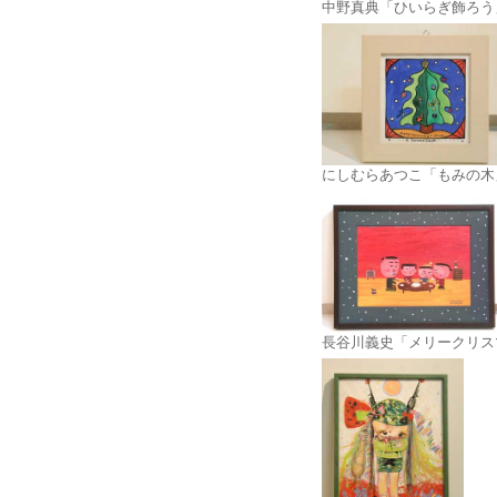
中野真典「ひいらぎ飾ろう
にしむらあつこ「もみの木
長谷川義史「メリークリス