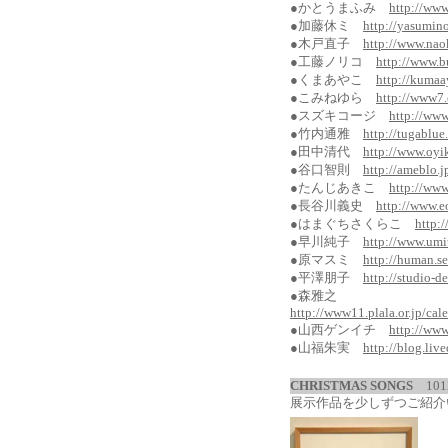
●かとうまふみ
http://ww
●加藤休ミ
http://yasumin
●木戸直子
http://www.nao
●工藤ノリコ
http://www.b
●くまあやこ
http://kumaa
●こみねゆら
http://www7.
●スズキコージ
http://ww
●竹内通雅
http://tugablue
●田中清代
http://www.oyi
●谷口智則
http://ameblo.j
●たんじあきこ
http://www
●長谷川義史
http://www.e
●はまぐちさくらこ
http:
●早川純子
http://www.umiu
●原マスミ
http://human.se
●平澤朋子
http://studio-d
●森雅之
http://www11.plala.or.jp/c
●山西ゲンイチ
http://ww
●山福朱実
http://blog.liv
CHRISTMAS SONGS
101
展示作品を少しずつご紹介