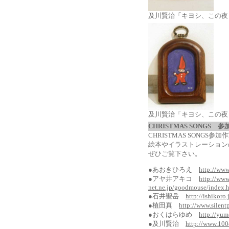
及川賢治「キヨシ、この夜
及川賢治「キヨシ、この夜
CHRISTMAS SONGS
CHRISTMAS SONGS
絵本やイラストレーション
ぜひご覧下さい。
●あおきひろえ
http://www
●アヤ井アキコ
http://ww
net.ne.jp/goodmouse/index.
●石井聖岳
http://ishikoro.
●植田真
http://www.silent
●おくはらゆめ
http://yum
●及川賢治
http://www.100