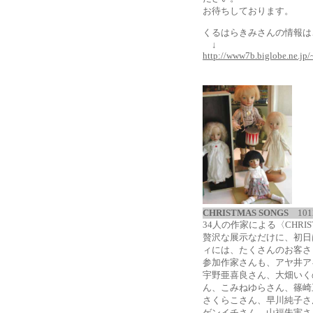
お待ちしております。
くるはらきみさんの情報は
↓
http://www7b.biglobe.ne.jp
CHRISTMAS SONGS
101
34人の作家による〈CHRIS
贅沢な展示なだけに、初日
ィには、たくさんのお客さ
参加作家さんも、アヤ井ア
宇野亜喜良さん、大畑いく
ん、こみねゆらさん、篠崎
さくらこさん、早川純子さ
ゲンイチさん、山福朱実さ