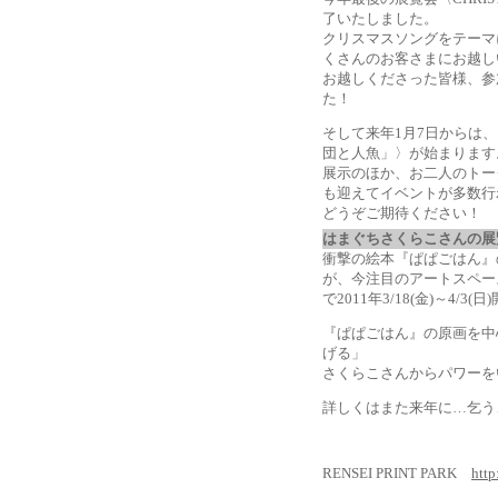
了いたしました。
クリスマスソングをテーマ
くさんのお客さまにお越し
お越しくださった皆様、参
た！
そして来年1月7日からは
団と人魚」〉が始まります
展示のほか、お二人のトー
も迎えてイベントが多数行
どうぞご期待ください！
はまぐちさくらこさんの
衝撃の絵本『ぱぱごはん』
が、今注目のアートスペース333
で2011年3/18(金)～4
『ぱぱごはん』の原画を中
げる」
さくらこさんからパワーを
詳しくはまた来年に…乞う
RENSEI PRINT PARK
http