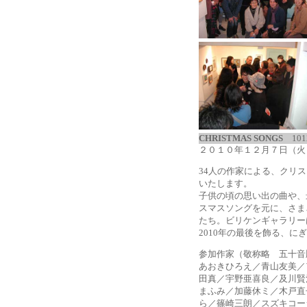
CHRISTMAS SONGS
101
２０１０年１２月７日（火
34人の作家による、クリ
いたします。
子供の頃の思い出の曲や、最
スマスソングを元に、さま
たち。ビリケンギャラリー
2010年の最後を飾る、
参加作家（敬称略 五十音
あおきひろえ／青山友美／
田真／宇野亜喜良／及川賢
まふみ／加藤休ミ／木戸直
ら／篠崎三朗／スズキコー