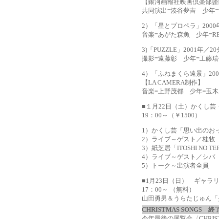
【銀河画報社映画倶楽部謹
共同演出=湊谷夢吉 少年
2）「星とプロペラ」2000
音楽=あがた森魚 少年=RE
3)「PUZZLE」2001年／20
撮影=遠藤彰 少年=工藤瑞
4）「ふねまくら遠景」200
【LA CAMERA制作】
音楽=上野茂都 少年=玉
■１月22日（土）かくし
19：00～（￥1500）
1）かくし芸「思い出のお
2）ライブ～ゲスト／桂牧
3）紙芝居「ITOSHI NO 
4）ライブ～ゲスト／シバ
5）トーク～出演者全員
■1月23日（日） ギャ
17：00～ （無料）
山田勇男＆うらたじゅん「
CHRISTMAS SONGS
今年最後の展覧会〈CHRIS