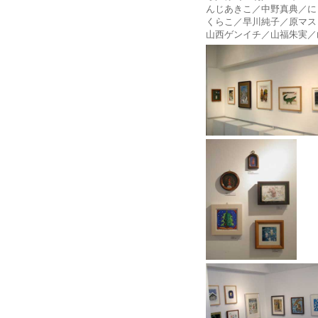
んじあきこ／中野真典／に
くらこ／早川純子／原マス
山西ゲンイチ／山福朱実／