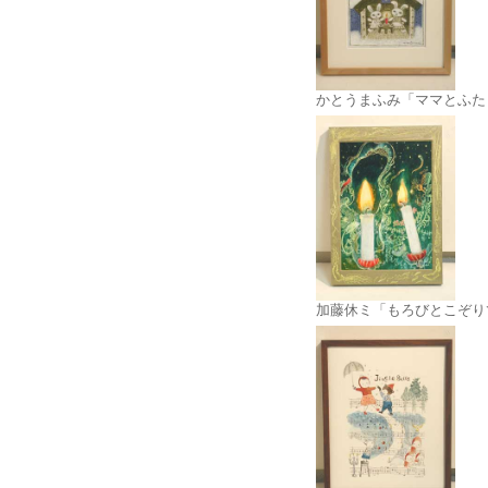
かとうまふみ「ママとふた
加藤休ミ「もろびとこぞり